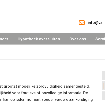
info@van
mers
Hypotheek oversluiten
Over ons
Serv
et grootst mogelijke zorgvuldigheid samengesteld.
jkheid voor foutieve of onvolledige informatie. De
ef en kan op ieder moment zonder verdere aankondiging