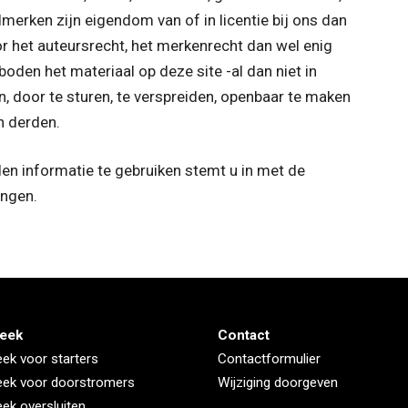
erken zijn eigendom van of in licentie bij ons dan
 het auteursrecht, het merkenrecht dan wel enig
boden het materiaal op deze site -al dan niet in
n, door te sturen, te verspreiden, openbaar te maken
n derden.
en informatie te gebruiken stemt u in met de
ingen.
eek
Contact
ek voor starters
Contactformulier
ek voor doorstromers
Wijziging doorgeven
ek oversluiten